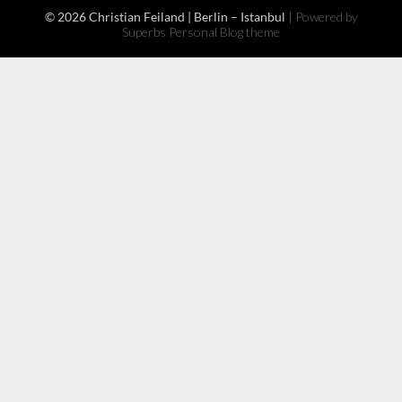
© 2026 Christian Feiland | Berlin – Istanbul
| Powered by
Superbs
Personal Blog theme