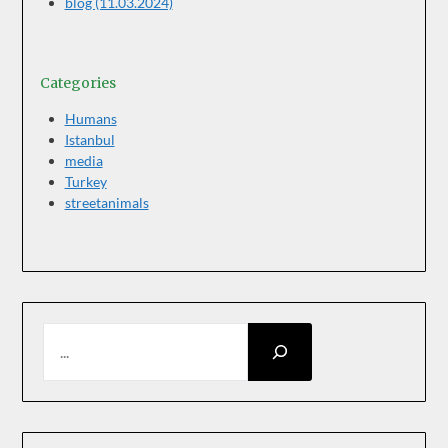
blog (11.03.2024)
Categories
Humans
Istanbul
media
Turkey
streetanimals
SEARCH