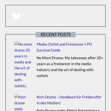
BlueSky
RECENT POSTS
Media Outlet and Freelancer’s PO
Survival Guide
No More Drama: My takeaway after 30+
years as a freelancer in the media
industry and the art of dealing with
outlets
Kein Drama – Handbuch für Freiberufler
in den Medien!
Kein Drama mehr: Meine Erkenntnisse